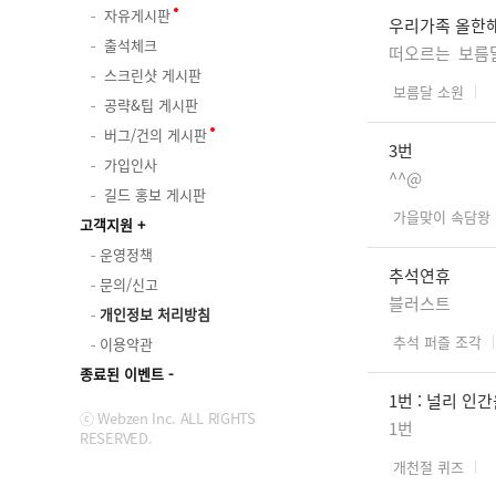
자유게시판
우리가족 올한해
출석체크
떠오르는 보름달
스크린샷 게시판
보름달 소원
공략&팁 게시판
버그/건의 게시판
3번
가입인사
^^@
길드 홍보 게시판
가을맞이 속담왕
고객지원
운영정책
추석연휴
문의/신고
블러스트
개인정보 처리방침
추석 퍼즐 조각
이용약관
종료된 이벤트
1번 : 널리 인
ⓒ Webzen Inc. ALL RIGHTS
1번
RESERVED.
개천절 퀴즈