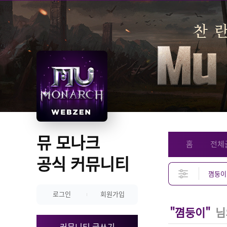
뮤 모나크 
홈
전체
공식 커뮤니티
로그인
회원가입
"꼄둥이"
님
커뮤니티 글쓰기