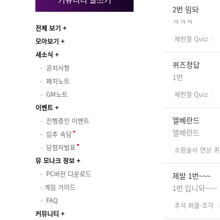
2번 임돠
ㅋㅋㅋ
전체 보기
제헌절 Quiz
모아보기
새소식
퀴즈정답
공지사항
1번
패치노트
GM노트
제헌절 Quiz
이벤트
엘베란드
진행중인 이벤트
엘베란드
입추 속담
당첨자발표
소환술사 연상 
뮤 모나크 정보
PC버전 다운로드
제발 1번~~~
게임 가이드
1번 입니돠~~~
FAQ
추석 퍼즐 조각
커뮤니티