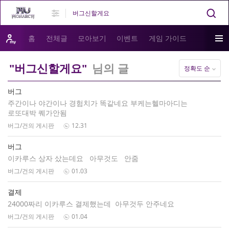
홈
전체글
모아보기
이벤트
게임 가이드
"버그신할게요"
님의 글
정확도 순
버그
주간이나 야간이나 경험치가 똑같네요 부케는헬마아디는
로또대박 퀘가안됨
버그/건의 게시판
12.31
버그
이카루스 상자 샀는데요 아무것도 안줌
버그/건의 게시판
01.03
결제
24000짜리 이카루스 결제했는데 아무것두 안주네요
버그/건의 게시판
01.04