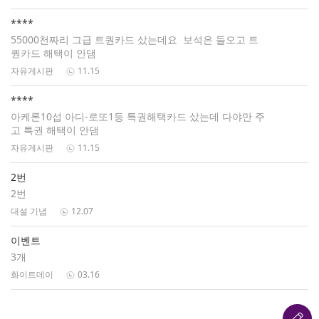
****
55000천짜리 그급 트퀀카드 샀는데요 보석은 들오고 트
퀀카드 해택이 안댐
자유게시판
11.15
****
아케론10섭 아디-로또1등 특권해택카드 샀는데 다야만 주
고 특권 해택이 안댐
자유게시판
11.15
2번
2번
대설 기념
12.07
이벤트
3개
화이트데이
03.16