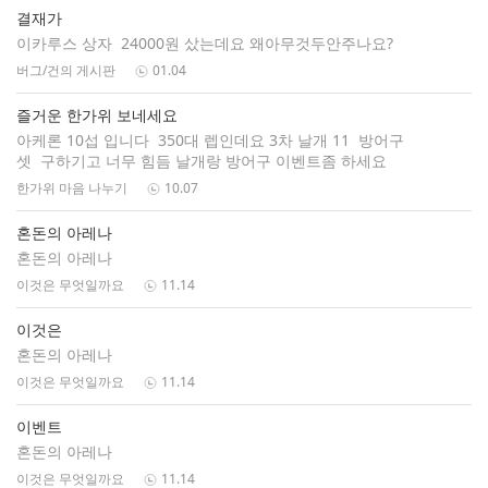
결재가
이카루스 상자 24000원 샀는데요 왜아무것두안주나요?
버그/건의 게시판
01.04
즐거운 한가위 보네세요
아케론 10섭 입니다 350대 렙인데요 3차 날개 11 방어구
셋 구하기고 너무 힘듬 날개랑 방어구 이벤트좀 하세요
한가위 마음 나누기
10.07
혼돈의 아레나
혼돈의 아레나
이것은 무엇일까요
11.14
이것은
혼돈의 아레나
이것은 무엇일까요
11.14
이벤트
혼돈의 아레나
이것은 무엇일까요
11.14