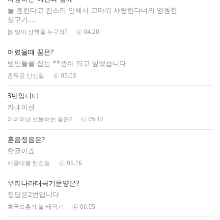
늘 겜한다고 잔소리 안해서 고마워 사랑한다너의 영원한
살구가....
봄 맞이 산책을 누구와?
04.20
어렸을때 꿈은?
범인들을 잡는 **관이 되고 싶었습니다
충무공 탄신일
05.03
3번입니다
카네이션
어버이날 선물하는 꽃은?
05.12
훈음정음은?
한글이죠
세종대왕 탄신일
05.16
우리나라태극기문양은?
정답은2번입니다
호국보훈의 달 태극기
06.05