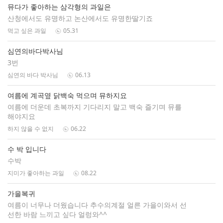
뮤다가 좋아하는 삼각형의 과일은
산청에서도 유명하고 논산에서도 유명한딸기죠
먹고 싶은 과일
05.31
심연의바다박사님
3번
심연의 바다 박사님
06.13
여름에 계곡옆 닭백숙 먹으며 뮤하지요
여름에 더운데 초복까지 기다리지 말고 백숙 즐기며 뮤를
해야지요
하지 않을 수 없지
06.22
수 박 입니다
수박
지미가 좋아하는 과일
08.22
가을복귀
여름이 너무나 더웠습니다 추수의계절 얼른 가을이와서 선
선한 바람 느끼고 싶다 얼렁와^^