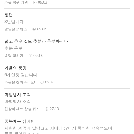
가을 복귀 기원
09.03
정답
3번입니다
알쏠달쏭 퀴즈
09.06
덥고 추운 것도 추분과 춘분까지다
추분 춘분
속담 맞히기
09.18
가을의 풍경
6개인것 같습니다
가을을 찾아주세요!
09.26
마법병사 조각
마법병사 조각
천상의 세트 합성 퀴즈
07.13
중복에는 삼계탕
시원한 계곡에 발담그고 자대에 않아서 푹익힌 백숙먹으며
뮤를 해야죠ㅋㅋㅋ