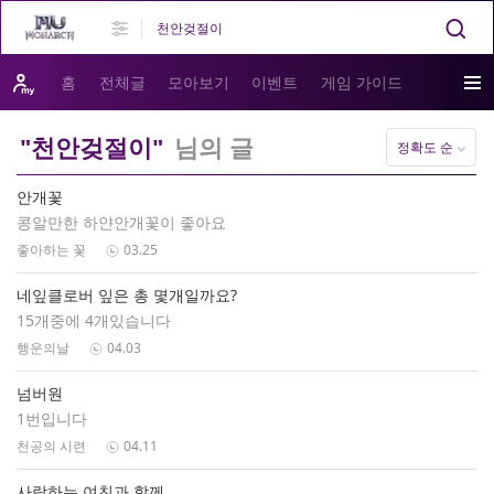
홈
전체글
모아보기
이벤트
게임 가이드
"천안겆절이"
님의 글
정확도 순
안개꽃
콩알만한 하얀안개꽃이 좋아요
좋아하는 꽃
03.25
네잎클로버 잎은 총 몇개일까요?
15개중에 4개있습니다
행운의날
04.03
넘버원
1번입니다
천공의 시련
04.11
사랑하는 여친과 함께