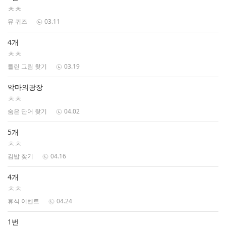
ㅊㅊ
뮤 퀴즈
03.11
4개
ㅊㅊ
틀린 그림 찾기
03.19
악마의광장
ㅊㅊ
숨은 단어 찾기
04.02
5개
ㅊㅊ
김밥 찾기
04.16
4개
ㅊㅊ
휴식 이벤트
04.24
1번