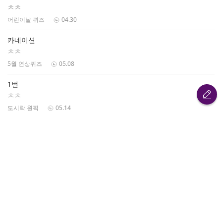
ㅊㅊ
어린이날 퀴즈
04.30
카네이션
ㅊㅊ
5월 연상퀴즈
05.08
1번
ㅊㅊ
도시락 원픽
05.14
부처님오신날
ㅊㅊ
초성 퀴즈
05.21
카오스고블린
ㅊㅊ
NPC 찾기
05.28
1번