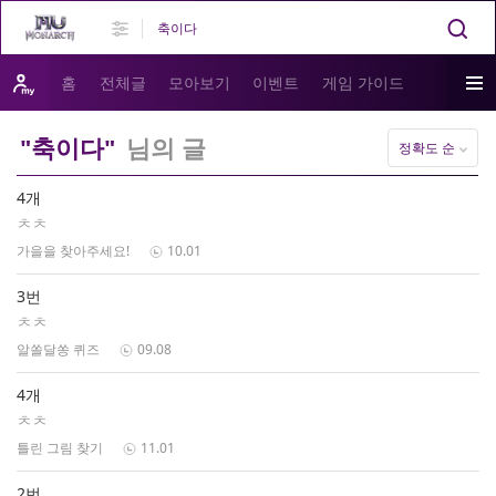
홈
전체글
모아보기
이벤트
게임 가이드
"축이다"
님의 글
정확도 순
4개
ㅊㅊ
가을을 찾아주세요!
10.01
3번
ㅊㅊ
알쏠달쏭 퀴즈
09.08
4개
ㅊㅊ
틀린 그림 찾기
11.01
2번