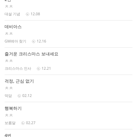
ㅊㅊ
대설 기념
12.08
데비아스
ㅊㅊ
GM레아 찾기
12.16
즐거운 크리스마스 보내세요
ㅊㅊ
크리스마스 인사
12.21
걱정, 근심 없기
ㅊㅊ
덕담
02.12
행복하기
ㅊㅊ
보름달
02.27
4번