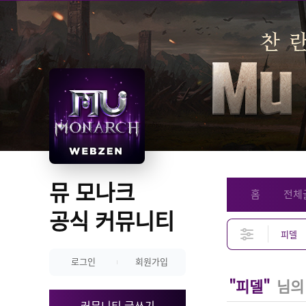
뮤 모나크 
홈
전체
공식 커뮤니티
로그인
회원가입
"피델"
님의
커뮤니티 글쓰기