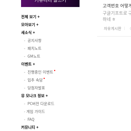
고객번호 어떻
구글기프트로 구
전체 보기
하네 ㅎ
모아보기
자유게시판
새소식
공지사항
패치노트
GM노트
이벤트
진행중인 이벤트
입추 속담
당첨자발표
뮤 모나크 정보
PC버전 다운로드
게임 가이드
FAQ
커뮤니티