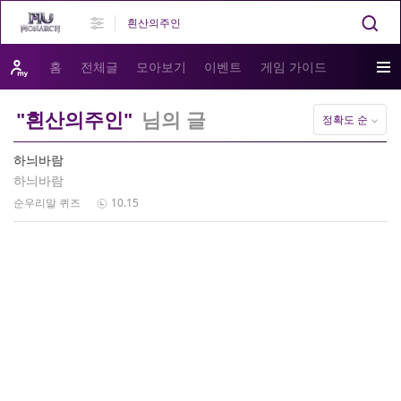
홈
전체글
모아보기
이벤트
게임 가이드
"흰산의주인"
님의 글
정확도 순
하늬바람
하늬바람
순우리말 퀴즈
10.15