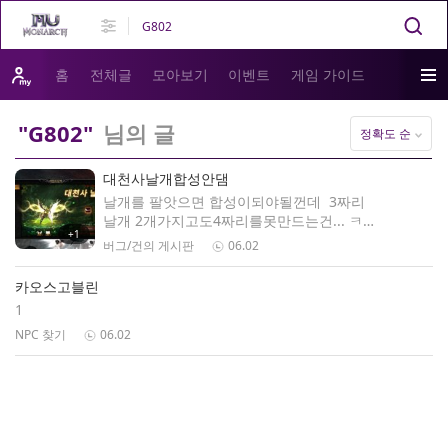
홈
전체글
모아보기
이벤트
게임 가이드
"G802"
님의 글
정확도 순
대천사날개합성안댐
날개를 팔앗으면 합성이되야될껀데 3짜리
날개 2개가지고도4짜리를못만드는건... ㅋ
+1
ㅋㅋㅋ
버그/건의 게시판
06.02
카오스고블린
1
NPC 찾기
06.02