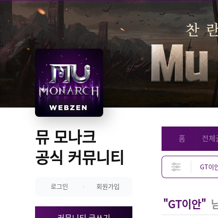
뮤 모나크 
홈
전체
공식 커뮤니티
로그인
회원가입
"GT이안"
님
커뮤니티 글쓰기