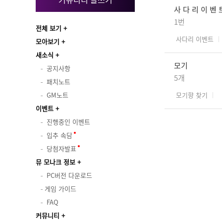
사 다 리 이 벤 
1번
전체 보기
사다리 이벤트
모아보기
새소식
모기
공지사항
5개
패치노트
GM노트
모기향 찾기
이벤트
진행중인 이벤트
입추 속담
당첨자발표
뮤 모나크 정보
PC버전 다운로드
게임 가이드
FAQ
커뮤니티