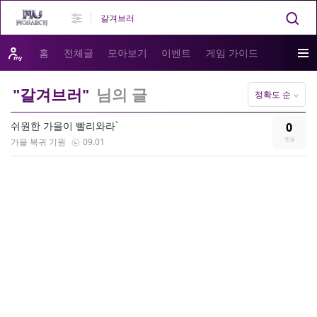
홈
전체글
모아보기
이벤트
게임 가이드
"갈겨브러"
님의 글
정확도 순
쉬원한 가을이 빨리와라`
0
가을 복귀 기원
09.01