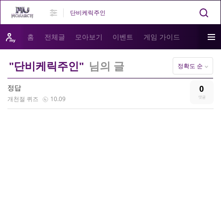
홈
전체글
모아보기
이벤트
게임 가이드
"단비케릭주인"
님의 글
정확도 순
정답
0
개천절 퀴즈
10.09