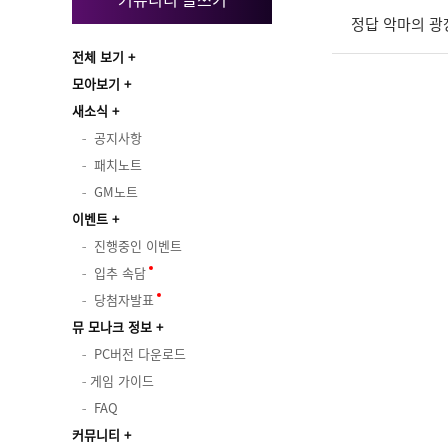
정답 악마의 광
전체 보기
모아보기
새소식
공지사항
패치노트
GM노트
이벤트
진행중인 이벤트
입추 속담
당첨자발표
뮤 모나크 정보
PC버전 다운로드
게임 가이드
FAQ
커뮤니티