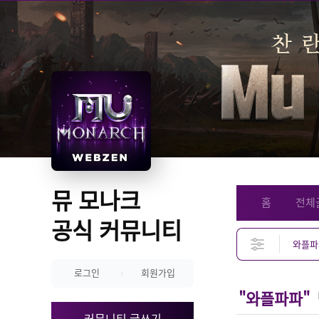
뮤 모나크 
홈
전체
공식 커뮤니티
로그인
회원가입
"와플파파"
커뮤니티 글쓰기