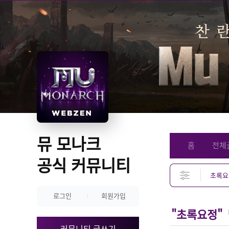
뮤 모나크 
홈
전체
공식 커뮤니티
로그인
회원가입
"초록요정"
커뮤니티 글쓰기