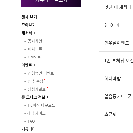
멋진 내 캐릭터
전체 보기
3 - 0 - 4
모아보기
새소식
공지사항
만우절이벤트
패치노트
GM노트
1번 부처님 오신
이벤트
진행중인 이벤트
하늬바람
입추 속담
당첨자발표
얼음동치미+군
뮤 모나크 정보
PC버전 다운로드
게임 가이드
초콜렛
FAQ
커뮤니티