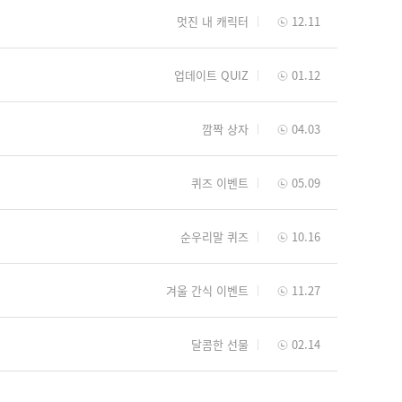
멋진 내 캐릭터
12.11
업데이트 QUIZ
01.12
깜짝 상자
04.03
퀴즈 이벤트
05.09
순우리말 퀴즈
10.16
겨울 간식 이벤트
11.27
달콤한 선물
02.14