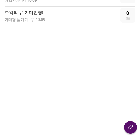
가입인사
10.09
추억의 뮤 기대만땅!
0
기대평 남기기
10.09