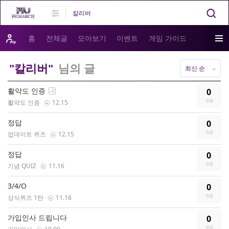
홈
전체글
모아보기
이벤트
게임 가이드
"칼리버"
님의 글
최신 순
활약도 인증
0
활약도 인증
12.15
정답
0
업데이트 퀴즈
12.15
정답
0
기념 QUIZ
11.16
3/4/O
0
상식퀴즈 1탄
11.16
가입인사 드립니다
0