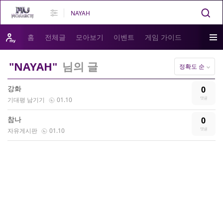
홈
전체글
모아보기
이벤트
게임 가이드
"NAYAH"
님의 글
정확도 순
강화
0
기대평 남기기
01.10
참나
0
자유게시판
01.10