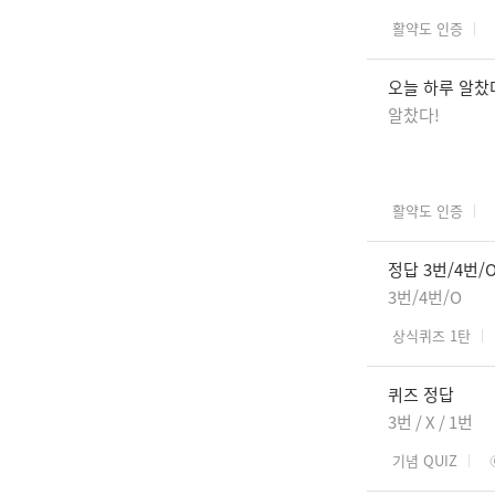
활약도 인증
오늘 하루 알찼
알찼다!
활약도 인증
정답 3번/4번/
3번/4번/O
상식퀴즈 1탄
퀴즈 정답
3번 / X / 1번
기념 QUIZ