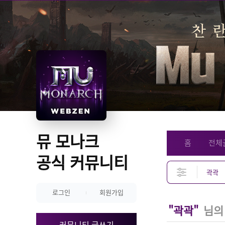
뮤 모나크 
홈
전체
공식 커뮤니티
로그인
회원가입
"곽곽"
님의
커뮤니티 글쓰기