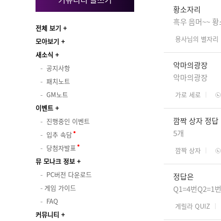
황소자리
흑우 음머~~ 
전체 보기
용사님의 별자리
모아보기
새소식
악마의광장
공지사항
악마의광장
패치노트
GM노트
가로 세로
이벤트
깜짝 상자 정답
진행중인 이벤트
5개
입추 속담
당첨자발표
깜짝 상자
뮤 모나크 정보
PC버전 다운로드
정답은
게임 가이드
Q1=4번Q2=1
FAQ
게릴라 QUIZ
커뮤니티