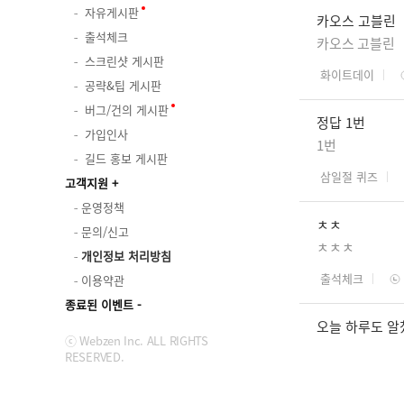
자유게시판
카오스 고블린
출석체크
카오스 고블린
스크린샷 게시판
화이트데이
공략&팁 게시판
버그/건의 게시판
정답 1번
가입인사
1번
길드 홍보 게시판
삼일절 퀴즈
고객지원
운영정책
ㅊㅊ
문의/신고
ㅊㅊㅊ
개인정보 처리방침
출석체크
이용약관
종료된 이벤트
오늘 하루도 알
ⓒ Webzen Inc. ALL RIGHTS
RESERVED.