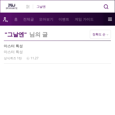
홈
전체글
모아보기
이벤트
게임 가이드
"그날엔"
님의 글
정확도 순
마스터 특성
마스터 특성
상식퀴즈 1탄
11.27