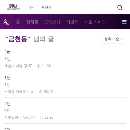
홈
전체글
모아보기
이벤트
게임 가이드
"금천동"
님의 글
정확도 순
3번
3번
게임 아이템 QUIZ
11.06
1번
1번
사탕을 전해주는 날
03.15
4번
4번
거짓말하는 NPC는?
03.30
4개