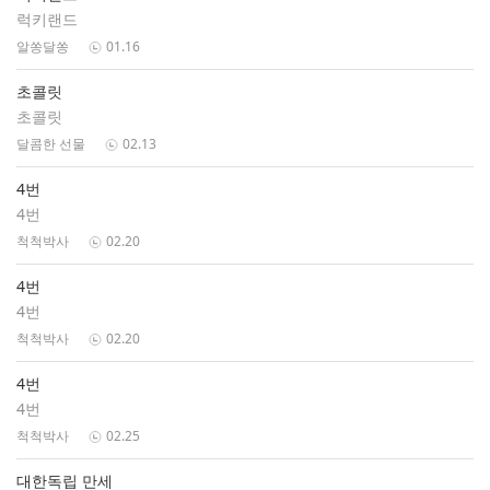
럭키랜드
알쏭달쏭
01.16
초콜릿
초콜릿
달콤한 선물
02.13
4번
4번
척척박사
02.20
4번
4번
척척박사
02.20
4번
4번
척척박사
02.25
대한독립 만세