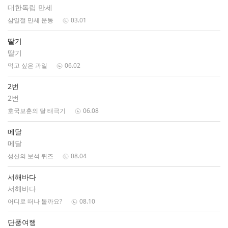
대한독립 만세
삼일절 만세 운동
03.01
딸기
딸기
먹고 싶은 과일
06.02
2번
2번
호국보훈의 달 태극기
06.08
메달
메달
성신의 보석 퀴즈
08.04
서해바다
서해바다
어디로 떠나 볼까요?
08.10
단풍여행