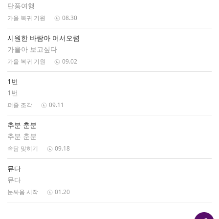
단풍여행
가을 복귀 기원
08.30
시원한 바람아 어서오렴
가을아 보고싶다
가을 복귀 기원
09.02
1번
1번
퍼즐 조각
09.11
추분 춘분
추분 춘분
속담 맞히기
09.18
뮤다
뮤다
눈싸움 시작
01.20