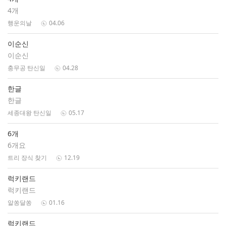
4개
행운의날
04.06
이순신
이순신
충무공 탄신일
04.28
한글
한글
세종대왕 탄신일
05.17
6개
6개요
트리 장식 찾기
12.19
럭키랜드
럭키랜드
알쏭달쏭
01.16
럭키랜드