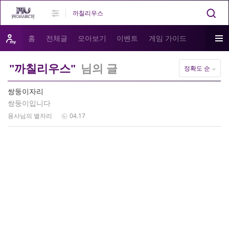
홈
전체글
모아보기
이벤트
게임 가이드
"까칠리우스"
님의 글
정확도 순
쌍둥이자리
쌍둥이입니다
용사님의 별자리
04.17