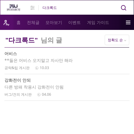
홈
전체글
모아보기
이벤트
게임 가이드
"다크록드"
님의 글
정확도 순
어비스
**들은 어비스 오지말고 자사만 해라
공략&팁 게시판
10.03
강화전이 안되
다른 방패 착용시 강화전이 안됨
버그/건의 게시판
04.06