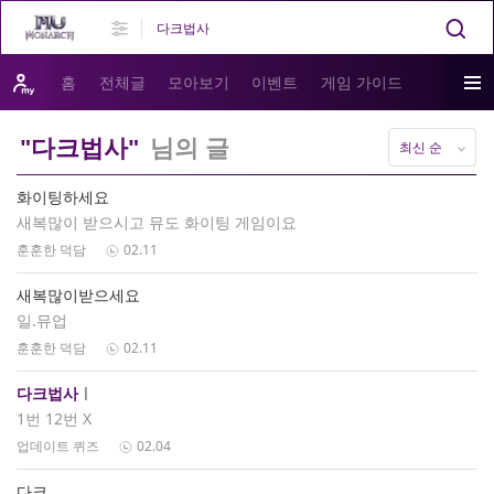
홈
전체글
모아보기
이벤트
게임 가이드
"다크법사"
님의 글
최신 순
화이팅하세요
새복많이 받으시고 뮤도 화이팅 게임이요
훈훈한 덕담
02.11
새복많이받으세요
일.뮤업
훈훈한 덕담
02.11
다크법사
ㅣ
1번 12번 X
업데이트 퀴즈
02.04
다크