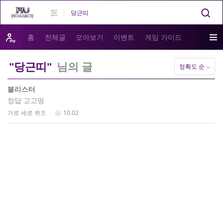
홈
전체글
모아보기
이벤트
게임 가이드
"당근띠"
님의 글
정확도 순
블리스터
정답 고고띵
가로 세로 퀴즈
10.02