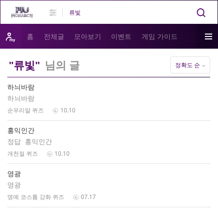
홈
전체글
모아보기
이벤트
게임 가이드
"류빛"
님의 글
정확도 순
하늬바람
하늬바람
순우리말 퀴즈
10.10
홍익인간
정답 홍익인간
개천절 퀴즈
10.10
영광
영광
명예 코스튬 강화 퀴즈
07.17