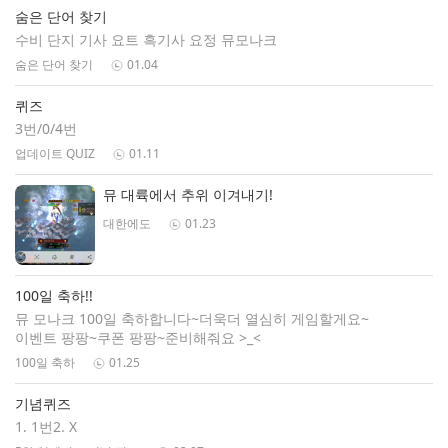
숨은 단어 찾기
수비 단지 기사 요트 흑기사 요정 뮤모나크
숨은 단어 찾기
01.04
퀴즈
3번/0/4번
업데이트 QUIZ
01.11
뮤 대륙에서 추위 이겨내기!
대한에도
01.23
100일 축하!!
뮤 모나크 100일 축하합니다~더욱더 열심히 게임할게요~
이벤트 팡팡~쿠폰 팡팡~준비해줘요 >_<
100일 축하
01.25
기념퀴즈
1. 1번2. X