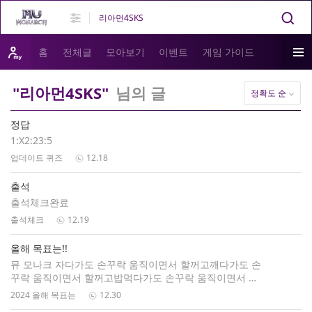
홈
전체글
모아보기
이벤트
게임 가이드
"리아먼4SKS"
님의 글
정확도 순
정답
1:X2:23:5
업데이트 퀴즈
12.18
출석
출석체크완료
출석체크
12.19
올해 목표는!!
뮤 모나크 자다가도 손꾸락 움직이면서 할꺼고깨다가도 손
꾸락 움직이면서 할꺼고밥먹다가도 손꾸락 움직이면서 할
꺼고마누라 자고 있는데 몰래할꺼예요~
2024 올해 목표는
12.30