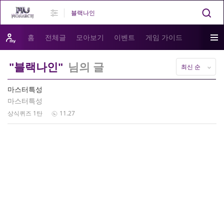
홈
전체글
모아보기
이벤트
게임 가이드
"블랙나인"
님의 글
최신 순
마스터특성
마스터특성
상식퀴즈 1탄
11.27