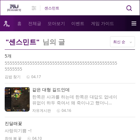
홈
전체글
모아보기
이벤트
게임 가이드
"센스민트"
님의 글
최신 순
5개
555555555555555555555555555555555555555555555
5555555
김밥 찾기
04.17
같은 대형 길드인데
한쪽은 사과를 하는데 한쪽은 대답도 없네이
유없이 하두 죽여서 왜 죽이냐고 했더니
.. 주당길드가 매너가 좋네여... 드라고나길
자유게시판
04.16
는 인성대로 사는건지 .쯧..드
진달래꽃
사랑의기쁨 ~!
최애 봄 꽃
04.10