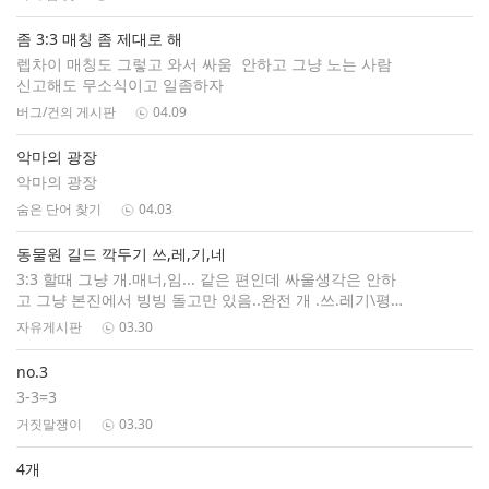
좀 3:3 매칭 좀 제대로 해
렙차이 매칭도 그렇고 와서 싸움 안하고 그냥 노는 사람
신고해도 무소식이고 일좀하자
버그/건의 게시판
04.09
악마의 광장
악마의 광장
숨은 단어 찾기
04.03
동물원 길드 깍두기 쓰,레,기,네
3:3 할때 그냥 개.매너,임... 같은 편인데 싸울생각은 안하
고 그냥 본진에서 빙빙 돌고만 있음..완전 개 .쓰.레기\평생
그렇게 살어라쯧,., 겁나 한심한 새.,키
자유게시판
03.30
no.3
3-3=3
거짓말쟁이
03.30
4개