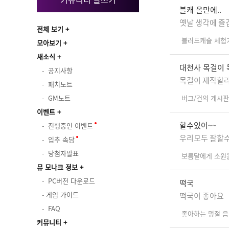
블캐 올만에..
옛날 생각에 즐
전체 보기
블러드캐슬 체험
모아보기
새소식
대천사 목걸이
공지사항
목걸이 제작할
패치노트
GM노트
버그/건의 게시판
이벤트
할수있어~~
진행중인 이벤트
우리모두 잘할수
입추 속담
당첨자발표
보름달에게 소원
뮤 모나크 정보
PC버전 다운로드
떡국
게임 가이드
떡국이 좋아요
FAQ
좋아하는 명절 
커뮤니티