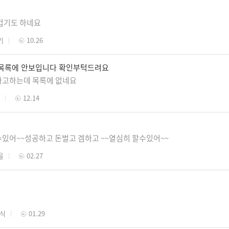
겁기도 하네요
기
10.26
 목록에 안보입니다 확인부턱드려요
라고하는데 목록에 없네요
12.14
있어~~성공하고 돈벌고 겜하고 ~~열심히 할수있어~~
을
02.27
음식
01.29