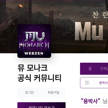
뮤 모나크 
홈
전체
공식 커뮤니티
로그인
회원가입
"용박사"
님
커뮤니티 글쓰기