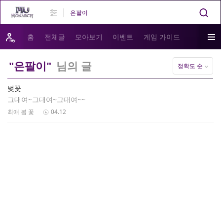
홈
전체글
모아보기
이벤트
게임 가이드
"은팔이"
님의 글
정확도 순
벚꽃
그대여~그대여~그대여~~
최애 봄 꽃
04.12