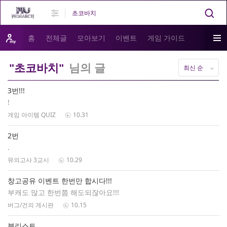
홈
전체글
모아보기
이벤트
게임 가이드
"초코바치"
님의 글
최신 순
3번!!!
!
게임 아이템 QUIZ
10.31
2번
.
뮤의고사 3교시
10.29
창고공유 이벤트 한번만 합시다!!!
부캐도 많고 한번쯤 해도되잖아요!!!
버그/건의 게시판
10.15
블리스트