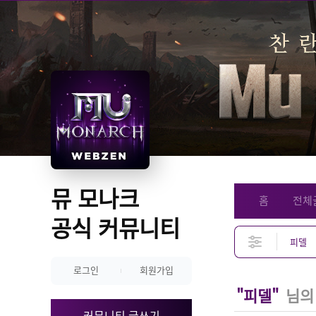
뮤 모나크 
홈
전체
공식 커뮤니티
로그인
회원가입
"피델"
님의
커뮤니티 글쓰기