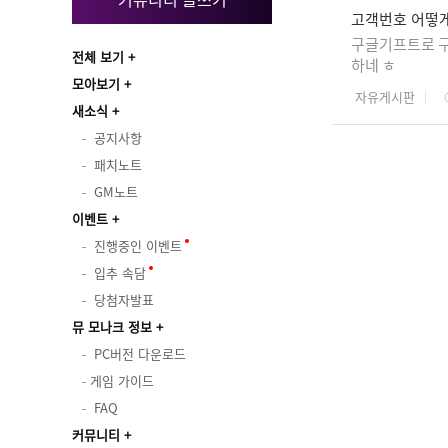
고객번호 어떻
구글기프트로 구
전체 보기
하네 ㅎ
모아보기
자유게시판
새소식
공지사항
패치노트
GM노트
이벤트
진행중인 이벤트
입추 속담
당첨자발표
뮤 모나크 정보
PC버전 다운로드
게임 가이드
FAQ
커뮤니티