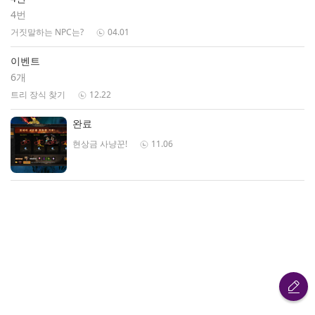
4번
거짓말하는 NPC는?
04.01
이벤트
6개
트리 장식 찾기
12.22
완료
현상금 사냥꾼!
11.06