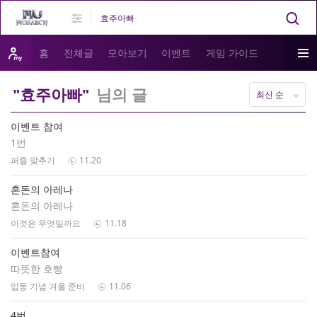
홈
전체글
모아보기
이벤트
게임 가이드
"효주아빠"
님의 글
최신 순
이벤트 참여
1번
퍼즐 맞추기
11.20
혼돈의 아레나
혼돈의 아레나
이것은 무엇일까요
11.18
이벤트참여
따뜻한 호빵
입동 기념 겨울 준비
11.06
4번