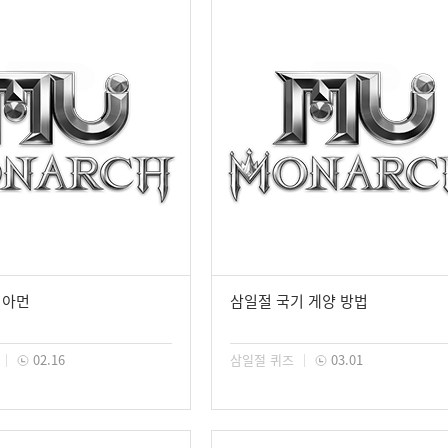
리아먼
삼일절 국기 게양 방법
02.16
삼일절 퀴즈
03.01