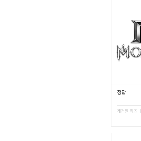
정답
개천절 퀴즈