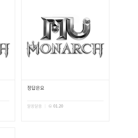
정답은요
알쏭달쏭
01.20