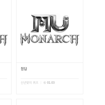
정답
신년맞이 퀴즈
01.03