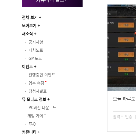
전체 보기
모아보기
새소식
공지사항
패치노트
GM노트
이벤트
진행중인 이벤트
입추 속담
당첨자발표
오늘 하루도
뮤 모나크 정보
PC버전 다운로드
게임 가이드
활약도 인증
FAQ
커뮤니티