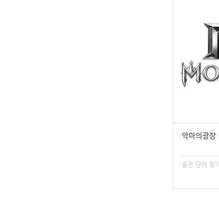
악마의광장
숨은 단어 찾