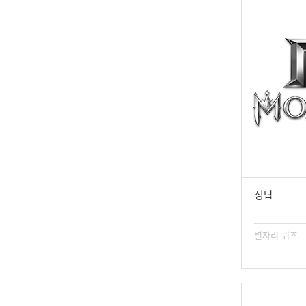
정답
별자리 퀴즈