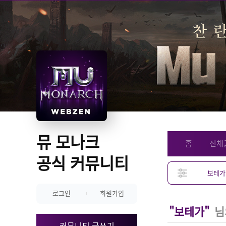
뮤 모나크 
홈
전체
공식 커뮤니티
로그인
회원가입
"보테가"
님
커뮤니티 글쓰기