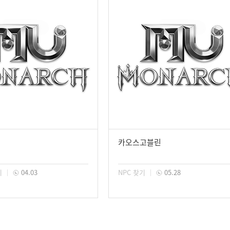
카오스고블린
기
04.03
NPC 찾기
05.28