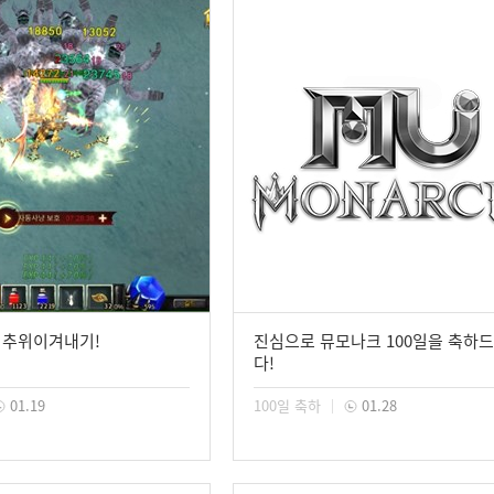
 추위이겨내기!
진심으로 뮤모나크 100일을 축하
다!
01.19
100일 축하
01.28