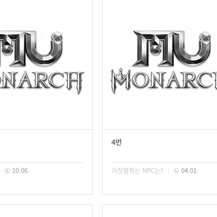
4번
10.06
거짓말하는 NPC는?
04.01