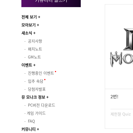
전체 보기
모아보기
새소식
공지사항
패치노트
GM노트
이벤트
진행중인 이벤트
입추 속담
당첨자발표
2번!
뮤 모나크 정보
PC버전 다운로드
게임 가이드
제헌절 Quiz
FAQ
커뮤니티