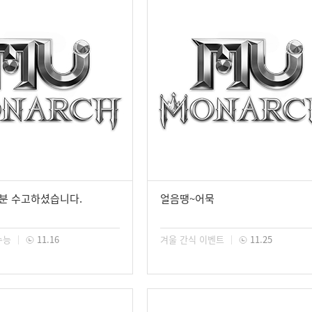
분 수고하셨습니다.
얼음땡~어묵
수능
11.16
겨울 간식 이벤트
11.25