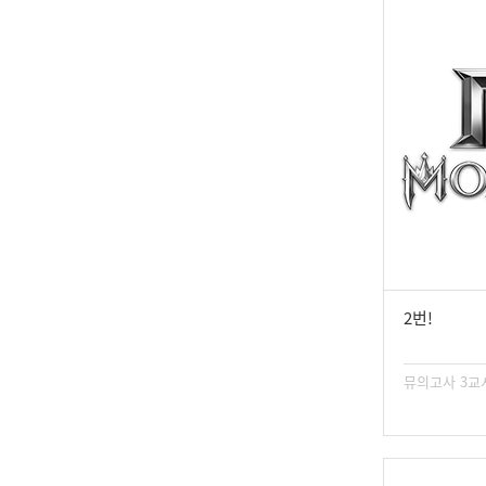
2번!
뮤의고사 3교