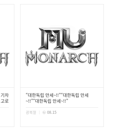
 기차
“대한독립 만세~!!”“대한독립 만세
최고로
~!!”“대한독립 만세~!!”
광복절
08.15