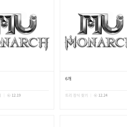
6개
기
12.19
트리 장식 찾기
12.24