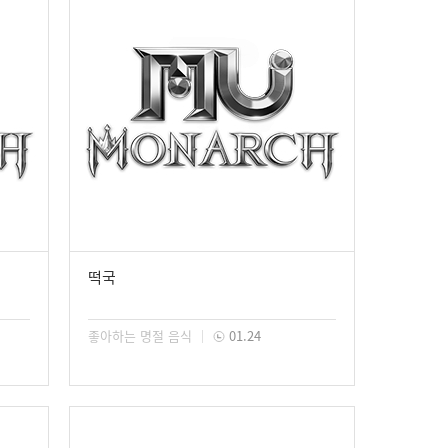
떡국
좋아하는 명절 음식
01.24