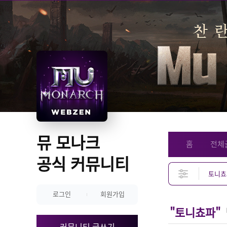
뮤 모나크 
홈
전체
공식 커뮤니티
로그인
회원가입
"토니쵸파"
커뮤니티 글쓰기