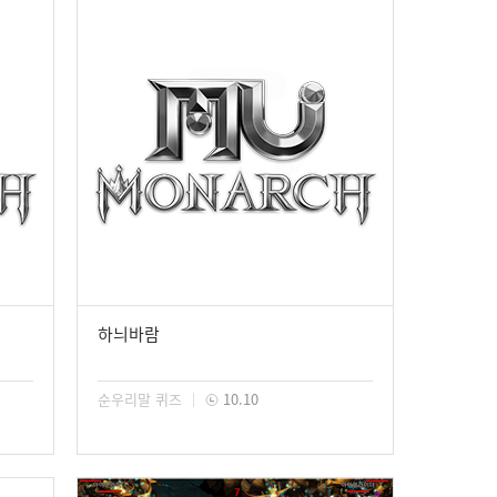
하늬바람
순우리말 퀴즈
10.10