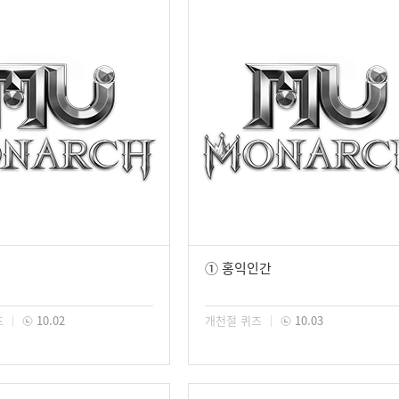
① 홍익인간
즈
10.02
개천절 퀴즈
10.03