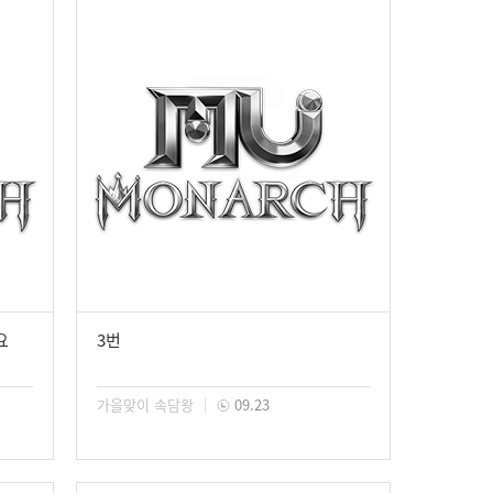
요
3번
가을맞이 속담왕
09.23