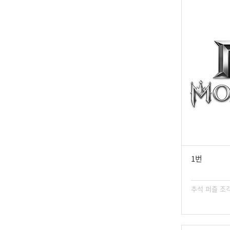
1번
추석 퍼즐 조