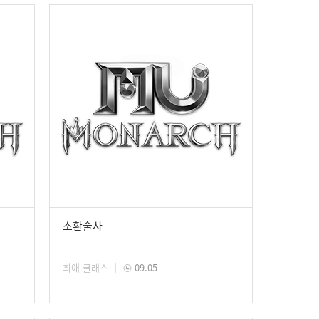
소환술사
최애 클래스
09.05