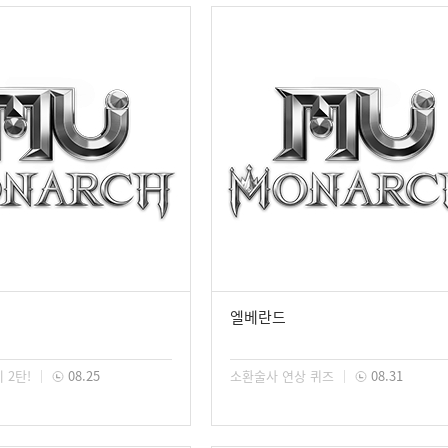
엘베란드
 2탄!
08.25
소환술사 연상 퀴즈
08.31