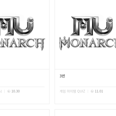
3번
시
10.30
게임 아이템 QUIZ
11.01