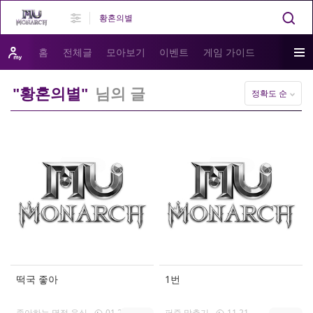
홈
전체글
모아보기
이벤트
게임 가이드
"황혼의별"
님의 글
정확도 순
떡국 좋아
1번
좋아하는 명절 음식
01.28
퍼즐 맞추기
11.21