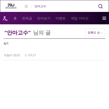
홈
전체글
모아보기
이벤트
게임 가이드
"안마고수"
님의 글
정확도 순
4/1
.
게릴라 QUIZ
03.27