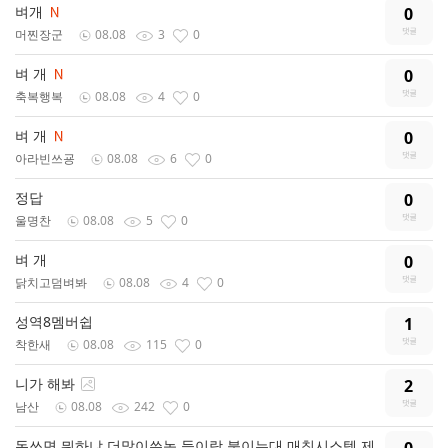
벼개
0
머찐장군
08.08
3
0
벼 개
0
축복행복
08.08
4
0
벼 개
0
아라빈쓰굥
08.08
6
0
정답
0
울명찬
08.08
5
0
벼 개
0
닭치고덤벼봐
08.08
4
0
성역8멤버쉽
1
착한새
08.08
115
0
니가 해봐
2
남산
08.08
242
0
돈쓰면 뭐하냐 더많이쓴놈 들이랑 붙이는대 매칭시스템 제