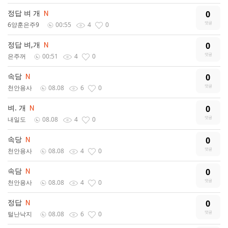
정답 벼 개
0
6양훈은주9
00:55
4
0
정답 벼,개
0
은주꺼
00:51
4
0
속담
0
천안용사
08.08
6
0
벼. 개
0
내일도
08.08
4
0
속당
0
천안용사
08.08
4
0
속담
0
천안용사
08.08
4
0
정답
0
털난낙지
08.08
6
0