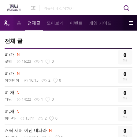
홈
전체글
모아보기
이벤트
게임 가이드
전체 글
벼/개
0
꽃범
16:23
1
0
벼/개
0
이현댕이
16:15
2
0
벼 개
0
다낭
14:22
1
0
벼,개
0
히나타
13:41
2
0
캐릭 서버 이전 내놔라
0