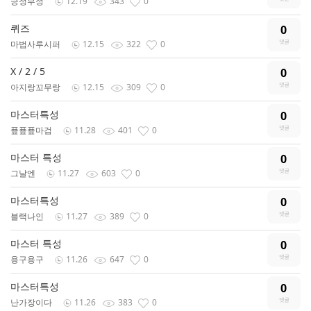
긍정부정
12.19
343
0
퀴즈
0
마법사루시퍼
12.15
322
0
X / 2 / 5
0
아지랑꼬무랑
12.15
309
0
마스터특성
0
푶푶푶마검
11.28
401
0
마스터 특성
0
그날엔
11.27
603
0
마스터특성
0
블랙나인
11.27
389
0
마스터 특성
0
용구용구
11.26
647
0
마스터특성
0
난가장이다
11.26
383
0