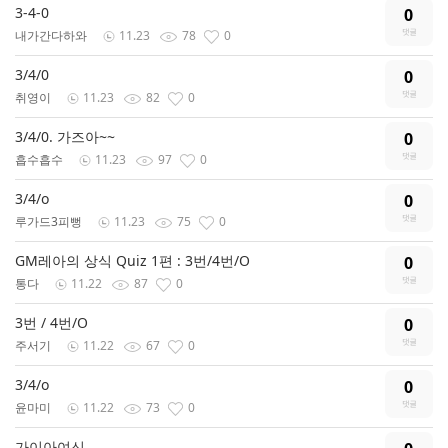
3-4-0
0
내가간다하와
11.23
78
0
3/4/0
0
취영이
11.23
82
0
3/4/0. 가즈아~~
0
흡수흡수
11.23
97
0
3/4/o
0
루가드3피뻥
11.23
75
0
GM레아의 상식 Quiz 1편 : 3번/4번/O
0
통다
11.22
87
0
3번 / 4번/O
0
주서기
11.22
67
0
3/4/o
0
윤마미
11.22
73
0
가이아여신