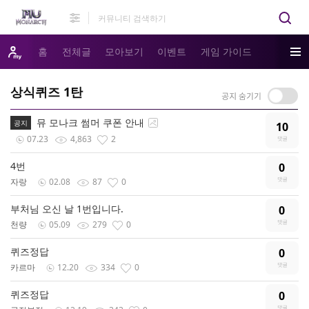
홈
전체글
모아보기
이벤트
게임 가이드
상식퀴즈 1탄
뮤 모나크 썸머 쿠폰 안내
공지
10
07.23
4,863
2
4번
0
자랑
02.08
87
0
부처님 오신 날 1번입니다.
0
천량
05.09
279
0
퀴즈정답
0
카르마
12.20
334
0
퀴즈정답
0