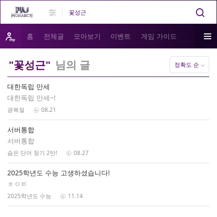
홈
전체글
모아보기
이벤트
게임 가이드
"꽃성근"
님의 글
정확도 순
대한독립 만세
대한독립 만세~!
광복절
08.21
서버통합
서버통합
숨은 단어 찾기 2탄!
08.27
2025학년도 수능 고생하셨습니다!
ㅎㅇㅌ
2025학년도 수능
11.14