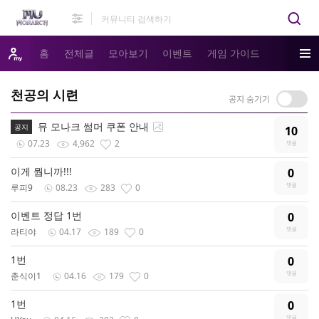
홈
전체글
모아보기
이벤트
게임 가이드
천공의 시련
뮤 모나크 썸머 쿠폰 안내
공지
10
07.23
4,962
2
이게 뭡니까!!!
0
루피9
08.23
283
0
이벤트 정답 1번
0
라티야
04.17
189
0
1번
0
춘식이1
04.16
179
0
1번
0