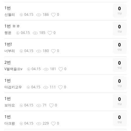
1번
0
신월리
04.15
186
0
1번 ㅎㅎ
0
행윤
04.15
185
0
1번!
0
너부리
04.15
180
0
2번
0
V블랙을프v
04.15
181
0
1번
0
마검키교우
04.15
111
0
1번
0
보아요
04.15
71
0
1번
0
다크왕
04.15
229
0