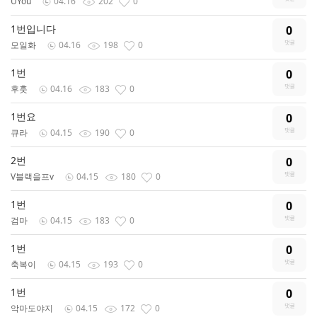
UYou
04.16
202
0
1번입니다
0
모일화
04.16
198
0
1번
0
후훗
04.16
183
0
1번요
0
큐라
04.15
190
0
2번
0
V블랙을프v
04.15
180
0
1번
0
검마
04.15
183
0
1번
0
축복이
04.15
193
0
1번
0
악마도야지
04.15
172
0