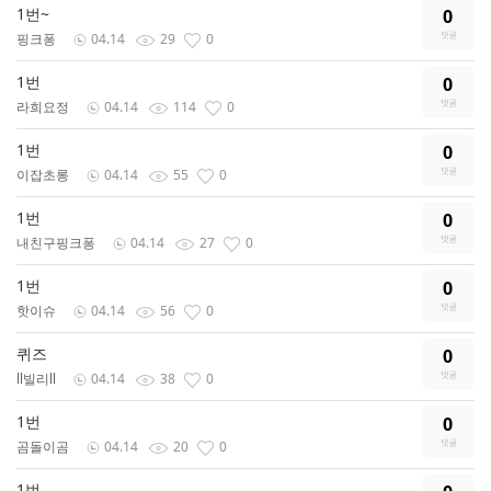
1번~
0
핑크퐁
04.14
29
0
1번
0
라희요정
04.14
114
0
1번
0
이잡초롱
04.14
55
0
1번
0
내친구핑크퐁
04.14
27
0
1번
0
핫이슈
04.14
56
0
퀴즈
0
ll빌리ll
04.14
38
0
1번
0
곰돌이곰
04.14
20
0
1번