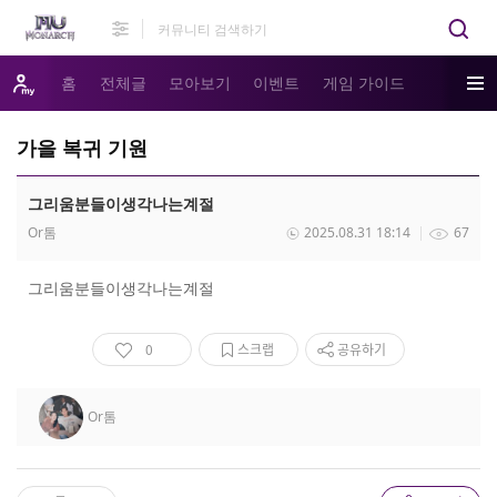
홈
전체글
모아보기
이벤트
게임 가이드
가을 복귀 기원
그리움분들이생각나는계절
Or톰
2025.08.31 18:14
67
그리움분들이생각나는계절
0
스크랩
공유하기
Or톰