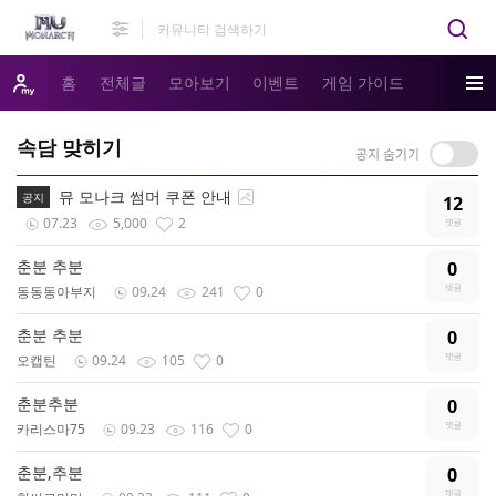
홈
전체글
모아보기
이벤트
게임 가이드
속담 맞히기
뮤 모나크 썸머 쿠폰 안내
공지
12
07.23
5,000
2
춘분 추분
0
동동동아부지
09.24
241
0
춘분 추분
0
오캡틴
09.24
105
0
춘분추분
0
카리스마75
09.23
116
0
춘분,추분
0