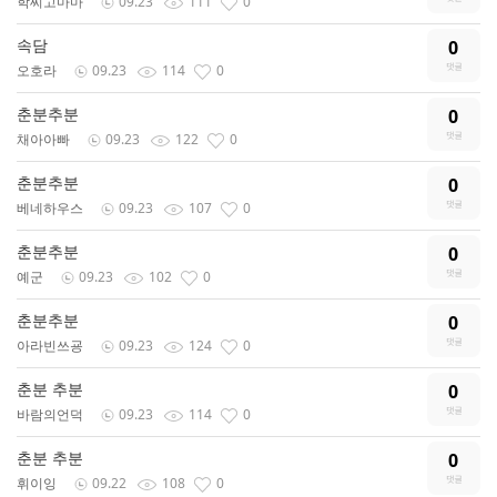
학씨고마마
09.23
111
0
속담
0
오호라
09.23
114
0
춘분추분
0
채아아빠
09.23
122
0
춘분추분
0
베네하우스
09.23
107
0
춘분추분
0
예군
09.23
102
0
춘분추분
0
아라빈쓰굥
09.23
124
0
춘분 추분
0
바람의언덕
09.23
114
0
춘분 추분
0
휘이잉
09.22
108
0