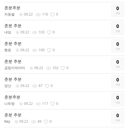
춘분추분
0
차동팔
09.22
110
0
춘분 추분
0
내임
09.22
103
0
춘분 추분
0
행윤
09.22
100
0
춘분 추분
0
곰팅이빅마마
09.22
102
0
춘분 추분
0
양산
09.22
87
0
춘분추분
0
나트랑
09.22
117
0
춘분 추분
0
Key
09.22
49
0