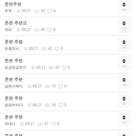
춘분추분
0
쭈쭈
09.21
35
0
춘분 추분요
0
큐라
09.21
40
0
춘분 추붑
0
은꽃천사
09.21
42
0
춘분 추분
0
엉금엉금토끼
09.21
47
0
춘분 추분
0
날랜거북이
09.21
73
0
춘분 추분
0
댕댕부자다
09.21
36
0
춘분 추분
0
빅대디
09.21
57
0
춘분 추분