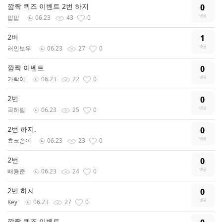
깜짝 퀴즈 이벤트 2번 하지
0
팝팝
06.23
43
0
2버
1
러인보우
06.23
27
0
깜짝 이벤트
0
가락이
06.23
22
0
2번
0
곡하림
06.23
25
0
2번 하지.
0
쵸코송이
06.23
23
0
2번
0
배용준
06.23
24
0
2번 하지
0
Key
06.23
27
0
깜짝 퀴즈 이벤트