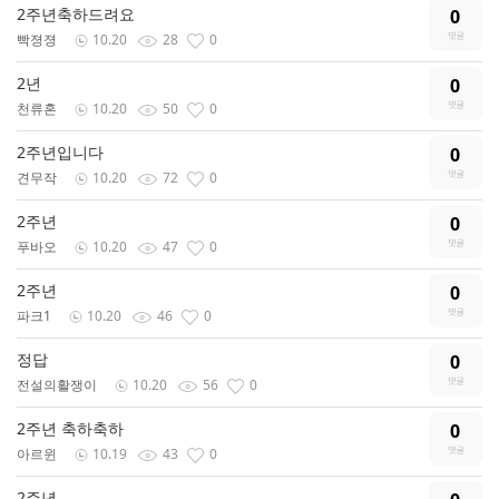
2주년축하드려요
0
빡졍졍
10.20
28
0
2년
0
천류혼
10.20
50
0
2주년입니다
0
견무작
10.20
72
0
2주년
0
푸바오
10.20
47
0
2주년
0
파크1
10.20
46
0
정답
0
전설의활쟁이
10.20
56
0
2주년 축하축하
0
아르윈
10.19
43
0
2주년