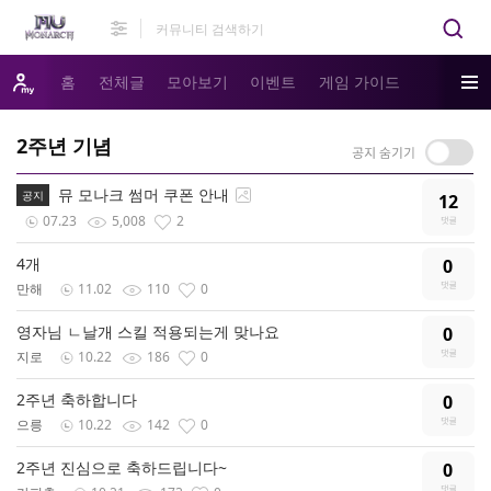
홈
전체글
모아보기
이벤트
게임 가이드
2주년 기념
뮤 모나크 썸머 쿠폰 안내
공지
12
07.23
5,008
2
4개
0
만해
11.02
110
0
영자님 ㄴ날개 스킬 적용되는게 맞나요
0
지로
10.22
186
0
2주년 축하합니다
0
으릉
10.22
142
0
2주년 진심으로 축하드립니다~
0