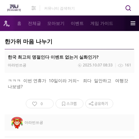
홈
전체글
모아보기
이벤트
게임 가이드
한가위 마음 나누기
한국 최고의 명절인다 이벤트 없는거 실화인가?
아라빈쓰굥
2025.10.07 08:33
161
ㅋㅋㅋ 이번 연휴가 10일이라 거의~ 죄다 일안하고 여행갓
나보넹?
0
스크랩
공유하기
아라빈쓰굥