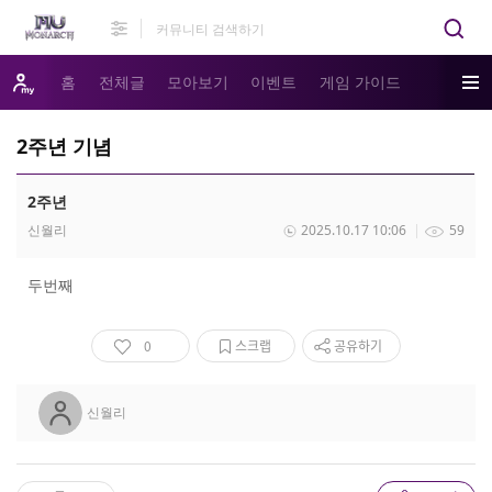
홈
전체글
모아보기
이벤트
게임 가이드
2주년 기념
2주년
신월리
2025.10.17 10:06
59
두번째
0
스크랩
공유하기
신월리