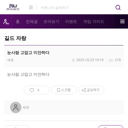
홈
전체글
모아보기
이벤트
게임 가이드
길드 자랑
눈사람 고맙고 미안하다
세토
2025.10.23 19:16
218
눈사람 고맙고 미안하다
0
스크랩
공유하기
세토