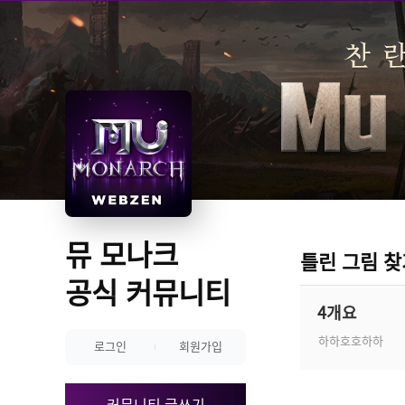
뮤 모나크 
틀린 그림 찾
공식 커뮤니티
4개요
하하호호하하
로그인
회원가입
커뮤니티 글쓰기