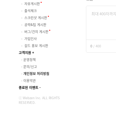
자유게시판
출석체크
스크린샷 게시판
공략&팁 게시판
버그/건의 게시판
가입인사
길드 홍보 게시판
0
/
400
고객지원
운영정책
문의/신고
개인정보 처리방침
이용약관
종료된 이벤트
ⓒ Webzen Inc. ALL RIGHTS
RESERVED.