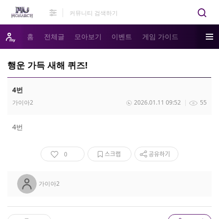
홈
전체글
모아보기
이벤트
게임 가이드
행운 가득 새해 퀴즈!
4번
가이아2
2026.01.11 09:52
55
4번
0
스크랩
공유하기
가이아2