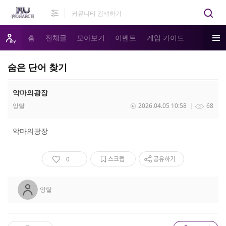
홈
전체글
모아보기
이벤트
게임 가이드
숨은 단어 찾기
악마의광장
앙탈
2026.04.05 10:58
68
악마의광장
0
스크랩
공유하기
앙탈