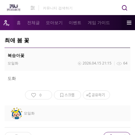
홈
전체글
모아보기
이벤트
게임 가이드
최애 봄 꽃
복숭아꽃
모일화
2026.04.15 21:15
64
도화
0
스크랩
공유하기
모일화