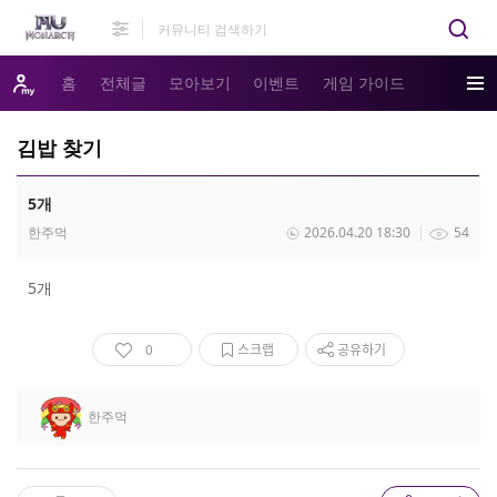
홈
전체글
모아보기
이벤트
게임 가이드
김밥 찾기
5개
한주먹
2026.04.20 18:30
54
5개
0
스크랩
공유하기
한주먹